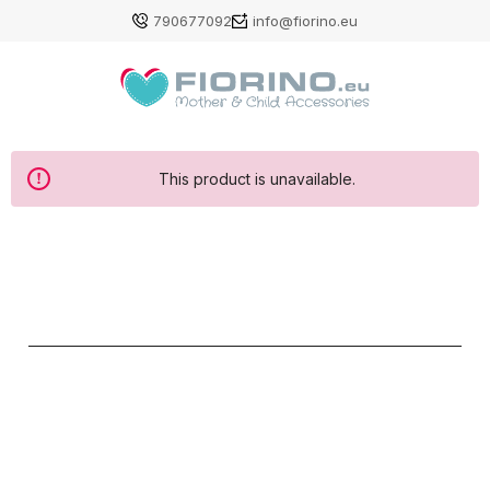
790677092
info@fiorino.eu
This product is unavailable.