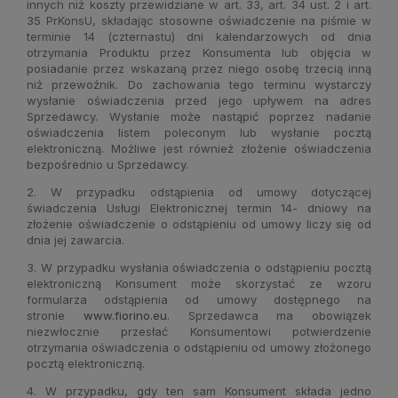
innych niż koszty przewidziane w art. 33, art. 34 ust. 2 i art.
35 PrKonsU, składając stosowne oświadczenie na piśmie w
terminie 14 (czternastu) dni kalendarzowych od dnia
otrzymania Produktu przez Konsumenta lub objęcia w
posiadanie przez wskazaną przez niego osobę trzecią inną
niż przewoźnik. Do zachowania tego terminu wystarczy
wysłanie oświadczenia przed jego upływem na adres
Sprzedawcy. Wysłanie może nastąpić poprzez nadanie
oświadczenia listem poleconym lub wysłanie pocztą
elektroniczną. Możliwe jest również złożenie oświadczenia
bezpośrednio u Sprzedawcy.
2. W przypadku odstąpienia od umowy dotyczącej
świadczenia Usługi Elektronicznej termin 14- dniowy na
złożenie oświadczenie o odstąpieniu od umowy liczy się od
dnia jej zawarcia.
3. W przypadku wysłania oświadczenia o odstąpieniu pocztą
elektroniczną Konsument może skorzystać ze wzoru
formularza odstąpienia od umowy dostępnego na
stronie
www.fiorino.eu
. Sprzedawca ma obowiązek
niezwłocznie przesłać Konsumentowi potwierdzenie
otrzymania oświadczenia o odstąpieniu od umowy złożonego
pocztą elektroniczną.
4. W przypadku, gdy ten sam Konsument składa jedno