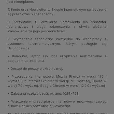
jest nieodpłatne.
7. Konto oraz Newsletter w Sklepie Internetowym świadczone
są przez czas nieoznaczony.
8. Korzystanie z Formularza Zamówienia ma charakter
jednorazowy i ulega zakończeniu z chwilą złożenia
Zamówienia za jego pośrednictwem.
9. Wymagania techniczne niezbędne do współpracy z
systemem teleinformatycznym, którym posługuje się
Usługodawca:
• Komputer, laptop lub inne urządzenie multimedialne z
dostępem do Internetu.
• Dostęp do poczty elektronicznej.
• Przeglądarka internetowa: Mozilla Firefox w wersji 11.0 i
wyższej lub Internet Explorer w wersji 7.0 i wyższej, Opera w
wersji 7.0 i wyższej, Google Chrome w wersji 12.0.0 i wyższej.
• Zalecana rozdzielczość ekranu: 1024x768.
• Włączenie w przeglądarce internetowej możliwości zapisu
plików Cookies oraz obsługi Javascript.
10. Usługobiorca obowiązany jest do korzystania ze Sklepu