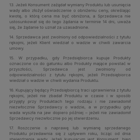
13. Jeżeli Konsument zażądał wymiany Produktu lub usunięcia
wady albo złożył oświadczenie o obniżeniu ceny, określając
kwotę, o którą cena ma być obniżona, a Sprzedawca nie
ustosunkował się do tego żądania w terminie 14 dni, uważa
się, że żądanie to uznał za uzasadnione.
14. Sprzedawca jest zwolniony od odpowiedzialności z tytułu
rękojmi, jeżeli Klient wiedział o wadzie w chwili zawarcia
umowy.
15. W przypadku, gdy Przedsiębiorca kupuje Produkty
oznaczone co do gatunku albo Produkty mające powstać w
przyszłości, Sprzedawca jest zwolniony od
odpowiedzialności z tytułu rękojmi, jeżeli Przedsiębiorca
wiedział o wadzie w chwili wydania Produktu.
16. Kupujący będący Przedsiębiorcą traci uprawnienia z tytułu
rękojmi, jeżeli nie zbadał Produktu w czasie i w sposób
przyjęty przy Produktach tego rodzaju i nie zawiadomił
niezwłocznie Sprzedawcy o wadzie, a w przypadku gdy
wada wyszła na jaw dopiero później – jeżeli nie zawiadomił
Sprzedawcy niezwłocznie po jej stwierdzeniu.
17. Roszczenie o naprawę lub wymianę sprzedanego
Produktu przedawnia się z upływem roku, licząc od dnia
stwierdzenia wady. Jeżeli kupującym jest Konsument, bieg