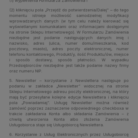
(1) wypełnienia Formularza Zamówienia i
(2) kliknięciu pola „Przejdź do potwierdzenia/Dalej” – do tego
momentu istnieje możliwość samodzielnej modyfikacji
wprowadzanych danych (w tym celu należy kierować się
wyświetlanymi komunikatami oraz informacjami dostępnymi
na stronie Sklepu Internetowego). W Formularzu Zamówienia
niezbędne jest podanie następujących danych: imię i
nazwisko, adres (ulica, numer domu/mieszkania, kod
pocztowy, miasto), adres poczty elektronicznej, numer
telefonu kontaktowego, Produkt/y, ilość Produktu/ów, miejsce
i sposób dostawy, sposób płatności. W wypadku
Przedsiębiorców niezbędne jest także podanie nazwy firmy
oraz numeru NIP.
5. Newsletter – korzystanie z Newslettera następuje po
podaniu w zakładce „Newsletter” widocznej na stronie
Sklepu Internetowego adresu poczty elektronicznej, na który
mają być przesyłane kolejne edycje Newslettera i kliknięciu
pola „Powiadamiaj”. Usługę Newsletter można również
zamówić poprzez zaznaczenie odpowiedniego checkboxa w
trakcie zakładania Konta albo składania Zamówienia – z
chwilą utworzenia Konta albo złożenia Zamówienia
Usługobiorca staje się Usługobiorcą Newslettera.
6. Korzystanie z Usług Elektronicznych przez Usługobiorcę