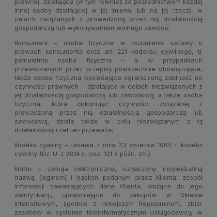
prawnej, działająca (w tym również za pośrednictwem każdej
innej osoby działającej w jej imieniu lub na jej rzecz), w
celach związanych z prowadzoną przez nią działalnością
gospodarczą lub wykonywaniem wolnego zawodu;
Konsument – osoba fizyczna w rozumieniu ustawy o
prawach konsumenta oraz art. 221 kodeksu cywilnego, tj.
pełnoletnia osoba fizyczna – a w przypadkach
przewidzianych przez przepisy powszechnie obowiązujące,
także osoba fizyczna posiadająca ograniczoną zdolność do
czynności prawnych – działająca w celach niezwiązanych z
jej działalnością gospodarczą lub zawodową; a także osoba
fizyczna, która dokonując czynności związanej z
prowadzoną przez nią działalnością gospodarczą lub
zawodową, działa także w celu niezwiązanym z tą
działalnością i cel ten przeważa;
Kodeks cywilny – ustawa z dnia 23 kwietnia 1964 r. kodeks
cywilny (Dz. U. z 2014 r., poz. 121 z późn. zm.)
Konto – Usługa Elektroniczna, oznaczony indywidualną
nazwą (loginem) i hasłem podanym przez Klienta, zespół
informacji zawierających dane Klienta, służące do jego
identyfikacji, uprawniające do zakupów w Sklepie
Internetowym, zgodnie z niniejszym Regulaminem, zbiór
zasobów w systemie teleinformatycznym Usługodawcy, w