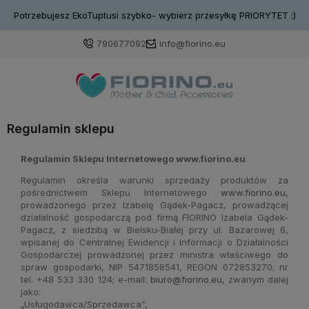
Potrzebujesz EkoTuptusi szybko- wybierz przesyłkę PRIORYTET :)
790677092
info@fiorino.eu
Regulamin sklepu
Regulamin Sklepu Internetowego www.fiorino.eu
Regulamin określa warunki sprzedaży produktów za
pośrednictwem Sklepu Internetowego
www.fiorino.eu
,
prowadzonego przez Izabelę Gądek-Pagacz, prowadzącej
działalność gospodarczą pod firmą FIORINO Izabela Gądek-
Pagacz, z siedzibą w Bielsku-Białej przy ul. Bazarowej 6,
wpisanej do Centralnej Ewidencji i Informacji o Działalności
Gospodarczej prowadzonej przez ministra właściwego do
spraw gospodarki, NIP 5471858541, REGON 072853270; nr
tel. +48 533 330 124; e-mail:
biuro@fiorino.eu
,
zwanym dalej
jako:
„Usługodawca/Sprzedawca”,