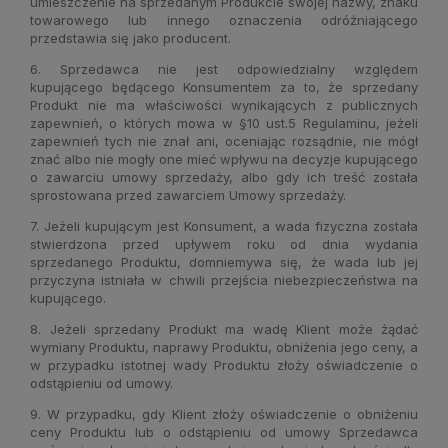
umieszczenie na sprzedanym Produkcie swojej nazwy, znaku
towarowego lub innego oznaczenia odróżniającego
przedstawia się jako producent.
6. Sprzedawca nie jest odpowiedzialny względem
kupującego będącego Konsumentem za to, że sprzedany
Produkt nie ma właściwości wynikających z publicznych
zapewnień, o których mowa w §10 ust.5 Regulaminu, jeżeli
zapewnień tych nie znał ani, oceniając rozsądnie, nie mógł
znać albo nie mogły one mieć wpływu na decyzje kupującego
o zawarciu umowy sprzedaży, albo gdy ich treść została
sprostowana przed zawarciem Umowy sprzedaży.
7. Jeżeli kupującym jest Konsument, a wada fizyczna została
stwierdzona przed upływem roku od dnia wydania
sprzedanego Produktu, domniemywa się, że wada lub jej
przyczyna istniała w chwili przejścia niebezpieczeństwa na
kupującego.
8. Jeżeli sprzedany Produkt ma wadę Klient może żądać
wymiany Produktu, naprawy Produktu, obniżenia jego ceny, a
w przypadku istotnej wady Produktu złoży oświadczenie o
odstąpieniu od umowy.
9. W przypadku, gdy Klient złoży oświadczenie o obniżeniu
ceny Produktu lub o odstąpieniu od umowy Sprzedawca