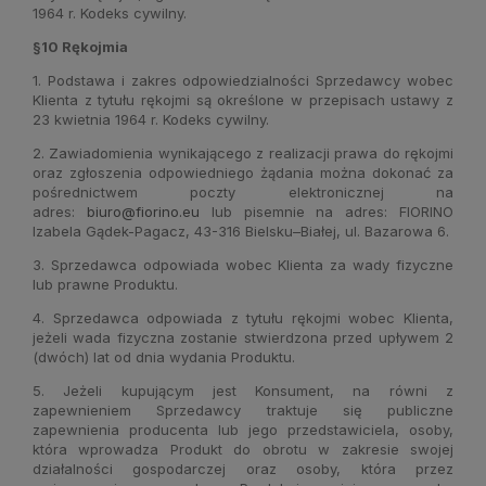
1964 r. Kodeks cywilny.
§10 Rękojmia
1. Podstawa i zakres odpowiedzialności Sprzedawcy wobec
Klienta z tytułu rękojmi są określone w przepisach ustawy z
23 kwietnia 1964 r. Kodeks cywilny.
2. Zawiadomienia wynikającego z realizacji prawa do rękojmi
oraz zgłoszenia odpowiedniego żądania można dokonać za
pośrednictwem poczty elektronicznej na
adres:
biuro@fiorino.eu
lub pisemnie na adres: FIORINO
Izabela Gądek-Pagacz, 43-316 Bielsku–Białej, ul. Bazarowa 6.
3. Sprzedawca odpowiada wobec Klienta za wady fizyczne
lub prawne Produktu.
4. Sprzedawca odpowiada z tytułu rękojmi wobec Klienta,
jeżeli wada fizyczna zostanie stwierdzona przed upływem 2
(dwóch) lat od dnia wydania Produktu.
5. Jeżeli kupującym jest Konsument, na równi z
zapewnieniem Sprzedawcy traktuje się publiczne
zapewnienia producenta lub jego przedstawiciela, osoby,
która wprowadza Produkt do obrotu w zakresie swojej
działalności gospodarczej oraz osoby, która przez