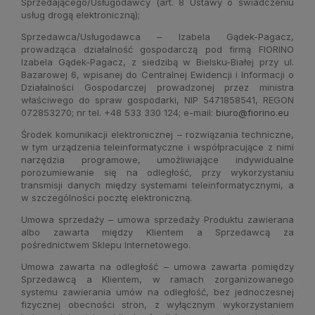
Sprzedającego/Usługodawcy (art. 8 Ustawy o świadczeniu
usług drogą elektroniczną);
Sprzedawca/Usługodawca – Izabela Gądek-Pagacz,
prowadząca działalność gospodarczą pod firmą FIORINO
Izabela Gądek-Pagacz, z siedzibą w Bielsku-Białej przy ul.
Bazarowej 6, wpisanej do Centralnej Ewidencji i Informacji o
Działalności Gospodarczej prowadzonej przez ministra
właściwego do spraw gospodarki, NIP 5471858541, REGON
072853270; nr tel. +48 533 330 124; e-mail:
biuro@fiorino.eu
Środek komunikacji elektronicznej – rozwiązania techniczne,
w tym urządzenia teleinformatyczne i współpracujące z nimi
narzędzia programowe, umożliwiające indywidualne
porozumiewanie się na odległość, przy wykorzystaniu
transmisji danych między systemami teleinformatycznymi, a
w szczególności pocztę elektroniczną.
Umowa sprzedaży – umowa sprzedaży Produktu zawierana
albo zawarta między Klientem a Sprzedawcą za
pośrednictwem Sklepu Internetowego.
Umowa zawarta na odległość – umowa zawarta pomiędzy
Sprzedawcą a Klientem, w ramach zorganizowanego
systemu zawierania umów na odległość, bez jednoczesnej
fizycznej obecności stron, z wyłącznym wykorzystaniem