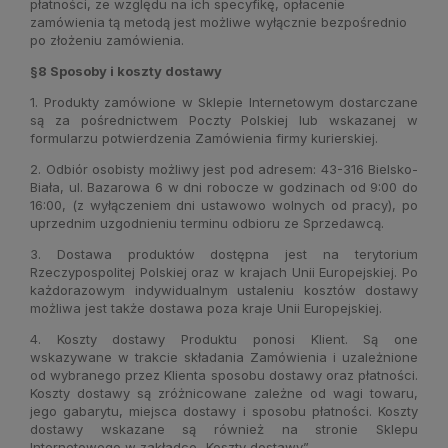
płatności, ze względu na ich specyfikę, opłacenie
zamówienia tą metodą jest możliwe wyłącznie bezpośrednio
po złożeniu zamówienia.
§8 Sposoby i koszty dostawy
1. Produkty zamówione w Sklepie Internetowym dostarczane
są za pośrednictwem Poczty Polskiej lub wskazanej w
formularzu potwierdzenia Zamówienia firmy kurierskiej.
2. Odbiór osobisty możliwy jest pod adresem: 43-316 Bielsko-
Biała, ul. Bazarowa 6 w dni robocze w godzinach od 9:00 do
16:00, (z wyłączeniem dni ustawowo wolnych od pracy), po
uprzednim uzgodnieniu terminu odbioru ze Sprzedawcą.
3. Dostawa produktów dostępna jest na terytorium
Rzeczypospolitej Polskiej oraz w krajach Unii Europejskiej. Po
każdorazowym indywidualnym ustaleniu kosztów dostawy
możliwa jest także dostawa poza kraje Unii Europejskiej.
4. Koszty dostawy Produktu ponosi Klient. Są one
wskazywane w trakcie składania Zamówienia i uzależnione
od wybranego przez Klienta sposobu dostawy oraz płatności.
Koszty dostawy są zróżnicowane zależne od wagi towaru,
jego gabarytu, miejsca dostawy i sposobu płatności. Koszty
dostawy wskazane są również na stronie Sklepu
Internetowego w zakładce „Koszty dostawy”.