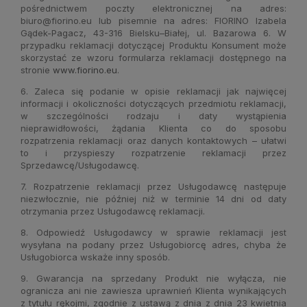
pośrednictwem poczty elektronicznej na adres:
biuro@fiorino.eu
lub pisemnie na adres: FIORINO Izabela
Gądek-Pagacz, 43-316 Bielsku–Białej, ul. Bazarowa 6. W
przypadku reklamacji dotyczącej Produktu Konsument może
skorzystać ze wzoru formularza reklamacji dostępnego na
stronie
www.fiorino.eu
.
6. Zaleca się podanie w opisie reklamacji jak najwięcej
informacji i okoliczności dotyczących przedmiotu reklamacji,
w szczególności rodzaju i daty wystąpienia
nieprawidłowości, żądania Klienta co do sposobu
rozpatrzenia reklamacji oraz danych kontaktowych – ułatwi
to i przyspieszy rozpatrzenie reklamacji przez
Sprzedawcę/Usługodawcę.
7. Rozpatrzenie reklamacji przez Usługodawcę następuje
niezwłocznie, nie później niż w terminie 14 dni od daty
otrzymania przez Usługodawcę reklamacji.
8. Odpowiedź Usługodawcy w sprawie reklamacji jest
wysyłana na podany przez Usługobiorcę adres, chyba że
Usługobiorca wskaże inny sposób.
9. Gwarancja na sprzedany Produkt nie wyłącza, nie
ogranicza ani nie zawiesza uprawnień Klienta wynikających
z tytułu rękojmi, zgodnie z ustawą z dnia z dnia 23 kwietnia