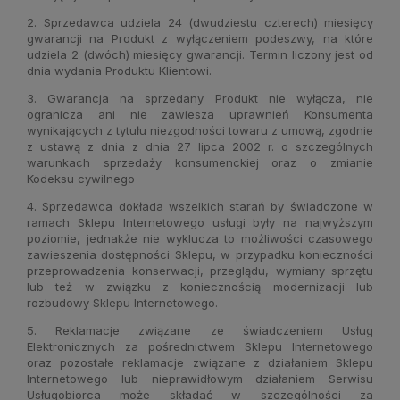
2. Sprzedawca udziela 24 (dwudziestu czterech) miesięcy
gwarancji na Produkt z wyłączeniem podeszwy, na które
udziela 2 (dwóch) miesięcy gwarancji. Termin liczony jest od
dnia wydania Produktu Klientowi.
3. Gwarancja na sprzedany Produkt nie wyłącza, nie
ogranicza ani nie zawiesza uprawnień Konsumenta
wynikających z tytułu niezgodności towaru z umową, zgodnie
z ustawą z dnia z dnia 27 lipca 2002 r. o szczególnych
warunkach sprzedaży konsumenckiej oraz o zmianie
Kodeksu cywilnego
4. Sprzedawca dokłada wszelkich starań by świadczone w
ramach Sklepu Internetowego usługi były na najwyższym
poziomie, jednakże nie wyklucza to możliwości czasowego
zawieszenia dostępności Sklepu, w przypadku konieczności
przeprowadzenia konserwacji, przeglądu, wymiany sprzętu
lub też w związku z koniecznością modernizacji lub
rozbudowy Sklepu Internetowego.
5. Reklamacje związane ze świadczeniem Usług
Elektronicznych za pośrednictwem Sklepu Internetowego
oraz pozostałe reklamacje związane z działaniem Sklepu
Internetowego lub nieprawidłowym działaniem Serwisu
Usługobiorca może składać w szczególności za