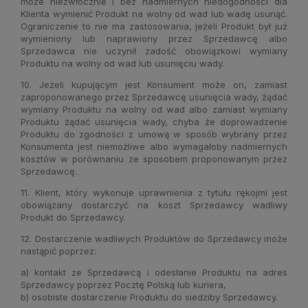
może niezwłocznie i bez nadmiernych niedogodności dla
Klienta wymienić Produkt na wolny od wad lub wadę usunąć.
Ograniczenie to nie ma zastosowania, jeżeli Produkt był już
wymieniony lub naprawiony przez Sprzedawcę albo
Sprzedawca nie uczynił zadość obowiązkowi wymiany
Produktu na wolny od wad lub usunięciu wady.
10. Jeżeli kupującym jest Konsument może on, zamiast
zaproponowanego przez Sprzedawcę usunięcia wady, żądać
wymiany Produktu na wolny od wad albo zamiast wymiany
Produktu żądać usunięcia wady, chyba że doprowadzenie
Produktu do zgodności z umową w sposób wybrany przez
Konsumenta jest niemożliwe albo wymagałoby nadmiernych
kosztów w porównaniu ze sposobem proponowanym przez
Sprzedawcę.
11. Klient, który wykonuje uprawnienia z tytułu rękojmi jest
obowiązany dostarczyć na koszt Sprzedawcy wadliwy
Produkt do Sprzedawcy.
12. Dostarczenie wadliwych Produktów do Sprzedawcy może
nastąpić poprzez:
a) kontakt ze Sprzedawcą i odesłanie Produktu na adres
Sprzedawcy poprzez Pocztę Polską lub kuriera,
b) osobiste dostarczenie Produktu do siedziby Sprzedawcy.