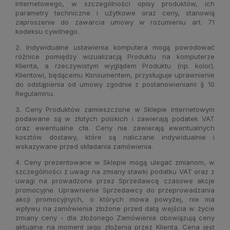
Internetowego, w szczególności opisy produktów, ich
parametry techniczne i użytkowe oraz ceny, stanowią
zaproszenie do zawarcia umowy w rozumieniu art. 71
kodeksu cywilnego.
2. Indywidualne ustawienia komputera mogą powodować
różnice pomiędzy wizualizacją Produktu na komputerze
Klienta, a rzeczywistym wyglądem Produktu (np. kolor).
Klientowi, będącemu Konsumentem, przysługuje uprawnienie
do odstąpienia od umowy zgodnie z postanowieniami § 10
Regulaminu.
3. Ceny Produktów zamieszczone w Sklepie Internetowym
podawane są w złotych polskich i zawierają podatek VAT
oraz ewentualne cła. Ceny nie zawierają ewentualnych
kosztów dostawy, które są naliczane indywidualnie i
wskazywane przed składania zamówienia.
4. Ceny prezentowane w Sklepie mogą ulegać zmianom, w
szczególności z uwagi na zmiany stawki podatku VAT oraz z
uwagi na prowadzone przez Sprzedawcę czasowe akcje
promocyjne. Uprawnienie Sprzedawcy do przeprowadzania
akcji promocyjnych, o których mowa powyżej, nie ma
wpływu na zamówienia złożone przed datą wejścia w życie
zmiany ceny - dla złożonego Zamówienia obowiązują ceny
aktualne na moment jego złożenia przez Klienta. Cena jest