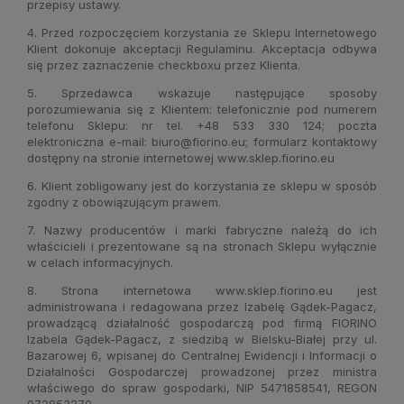
przepisy ustawy.
4. Przed rozpoczęciem korzystania ze Sklepu Internetowego
Klient dokonuje akceptacji Regulaminu. Akceptacja odbywa
się przez zaznaczenie checkboxu przez Klienta.
5. Sprzedawca wskazuje następujące sposoby
porozumiewania się z Klientem: telefonicznie pod numerem
telefonu Sklepu: nr tel. +48 533 330 124; poczta
elektroniczna e-mail:
biuro@fiorino.eu;
formularz kontaktowy
dostępny na stronie internetowej
www.sklep.fiorino.eu
6. Klient zobligowany jest do korzystania ze sklepu w sposób
zgodny z obowiązującym prawem.
7. Nazwy producentów i marki fabryczne należą do ich
właścicieli i prezentowane są na stronach Sklepu wyłącznie
w celach informacyjnych.
8. Strona internetowa
www.sklep.fiorino.eu
jest
administrowana i redagowana przez Izabelę Gądek-Pagacz,
prowadzącą działalność gospodarczą pod firmą FIORINO
Izabela Gądek-Pagacz, z siedzibą w Bielsku-Białej przy ul.
Bazarowej 6, wpisanej do Centralnej Ewidencji i Informacji o
Działalności Gospodarczej prowadzonej przez ministra
właściwego do spraw gospodarki, NIP 5471858541, REGON
072853270.