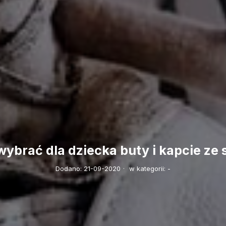
ybrać dla dziecka buty i kapcie ze 
Dodano:
21-09-2020
·
w kategorii:
-