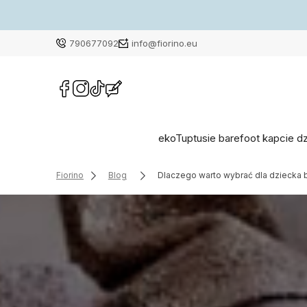
790677092
info@fiorino.eu
ekoTuptusie barefoot kapcie d
Fiorino
Blog
Dlaczego warto wybrać dla dziecka bu