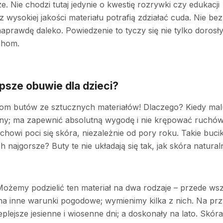
ze. Nie chodzi tutaj jedynie o kwestię rozrywki czy edukacji
z wysokiej jakości materiału potrafią zdziałać cuda. Nie b
awdę daleko. Powiedzenie to tyczy się nie tylko dorosłyc
chom.
epsze obuwie dla dzieci?
ciom butów ze sztucznych materiałów! Dlaczego? Kiedy ma
; ma zapewnić absolutną wygodę i nie krępować ruchów 
uchowi poci się skóra, niezależnie od pory roku. Takie buci
najgorsze? Buty te nie układają się tak, jak skóra naturaln
 Możemy podzielić ten materiał na dwa rodzaje – przede wsz
a inne warunki pogodowe; wymienimy kilka z nich. Na przyk
plejsze jesienne i wiosenne dni; a doskonały na lato. Skór