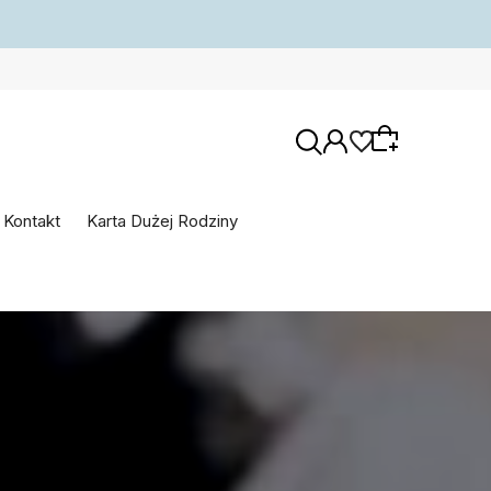
Kontakt
Karta Dużej Rodziny
Wybierz coś dla siebie z naszej aktualnej
oferty lub zaloguj się, aby przywrócić dodane
produkty do listy z poprzedniej sesji.