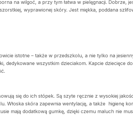
porna na wilgoć, a przy tym łatwa w pielęgnacji. Dobrze, je
orstkiej, wyprawionej skóry. Jest miękka, poddana szlifow
wicie istotne – także w przedszkolu, a nie tylko na jesie
iki, dedykowane wszystkim dzieciakom. Kapcie dziecięce 
ić.
sowują się do ich stópek. Są szyte ręcznie z wysokiej jako
lu. Włoska skóra zapewnia wentylację, a także
higienę ko
ptusie mają dodatkową gumkę, dzięki czemu maluch nie musi