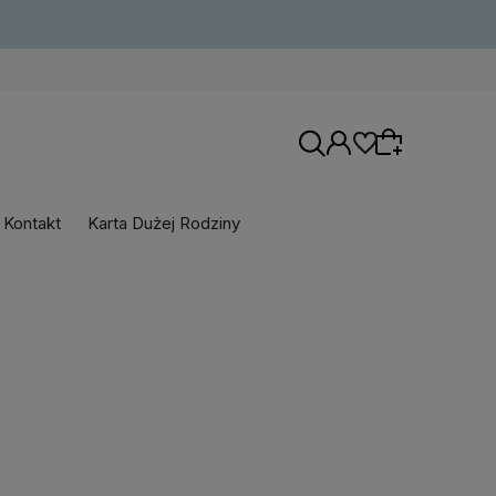
Kontakt
Karta Dużej Rodziny
Wybierz coś dla siebie z naszej aktualnej
oferty lub zaloguj się, aby przywrócić dodane
produkty do listy z poprzedniej sesji.