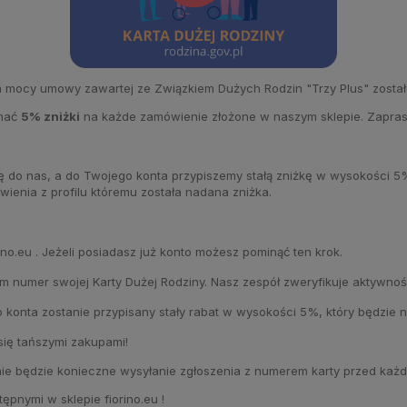
na mocy umowy zawartej ze Związkiem Dużych Rodzin "Trzy Plus" zosta
ymać
5% zniżki
na każde zamówienie złożone w naszym sklepie. Zapra
ę do nas, a do Twojego konta przypiszemy stałą zniżkę w wysokości 5%!
ienia z profilu któremu została nadana zniżka.
no.eu . Jeżeli posiadasz już konto możesz pominąć ten krok.
m numer swojej Karty Dużej Rodziny. Nasz zespół zweryfikuje aktywnoś
 konta zostanie przypisany stały rabat w wysokości 5%, który będzie 
 się tańszymi zakupami!
nie będzie konieczne wysyłanie zgłoszenia z numerem karty przed każ
tępnymi w sklepie fiorino.eu !