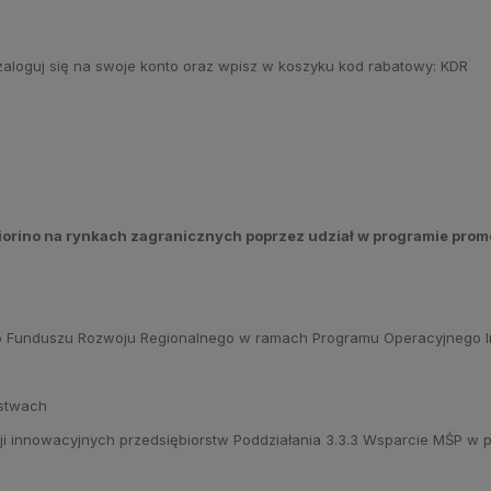
 zaloguj się na swoje konto oraz wpisz w koszyku kod rabatowy: KDR
iorino na rynkach zagranicznych poprzez udział w programie prom
 Funduszu Rozwoju Regionalnego w ramach Programu Operacyjnego In
rstwach
acji innowacyjnych przedsiębiorstw Poddziałania 3.3.3 Wsparcie MŚP w