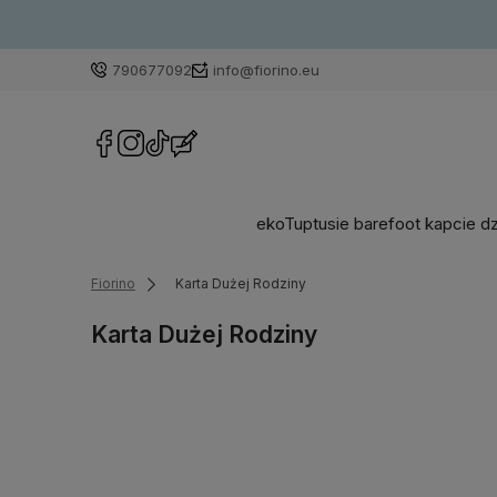
790677092
info@fiorino.eu
ekoTuptusie barefoot kapcie d
Fiorino
Karta Dużej Rodziny
Karta Dużej Rodziny