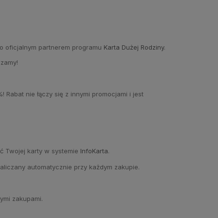
ło oficjalnym partnerem programu
Karta Dużej Rodziny
.
szamy!
 Rabat nie łączy się z innymi promocjami i jest
ć Twojej karty w systemie
InfoKarta
.
naliczany automatycznie przy każdym zakupie.
dymi zakupami.