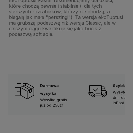
EkoTuptusie Faster rekomendujemy dla dzieci,
które chodzą pewnie i stabilnie (i dla tych
starszych rozrabiaków, którzy nie chodzą, a
biegają jak małe "perszingi"). Ta wersja ekoTuptusi
ma grubszą podeszwę niż wersja Classic, ale w
dalszym ciągu kwalifikuje się jako bucik z
podeszwą soft sole.
Darmowa
Szybka d
Wysyłka w
wysyłka
dni robocz
Wysyłka gratis
InPost Prio
już od 250zł