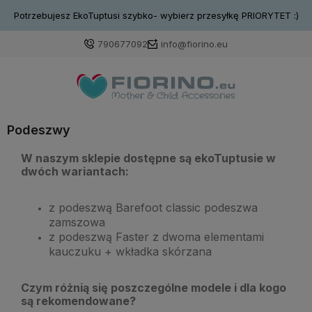
Potrzebujesz EkoTuptusi szybko- wybierz przesyłkę PRIORYTET :)
790677092
info@fiorino.eu
Podeszwy
W naszym sklepie dostępne są ekoTuptusie w
dwóch wariantach:
z podeszwą Barefoot classic podeszwa
zamszowa
z podeszwą Faster z dwoma elementami
kauczuku + wkładka skórzana
Czym różnią się poszczególne modele i dla kogo
są rekomendowane?