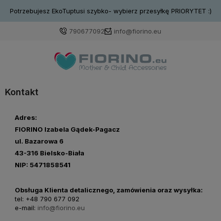
Potrzebujesz EkoTuptusi szybko- wybierz przesyłkę PRIORYTET :)
790677092
info@fiorino.eu
Kontakt
Adres:
FIORINO Izabela Gądek-Pagacz
ul. Bazarowa 6
43-316 Bielsko-Biała
NIP: 5471858541
Obsługa Klienta detalicznego,
zamówienia oraz wysyłka:
tel: +48 790 677 092
e-mail:
info@fiorino.eu