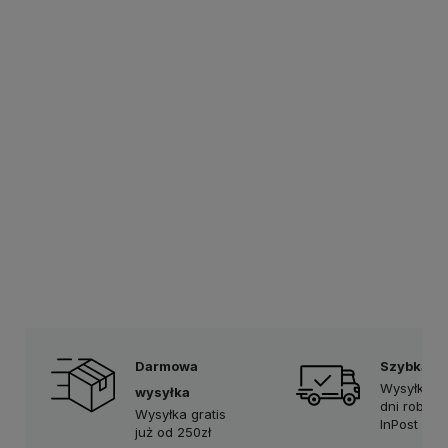
Darmowa
Szybka d
Wysyłka w
wysyłka
dni robocz
Wysyłka gratis
InPost Prio
już od 250zł