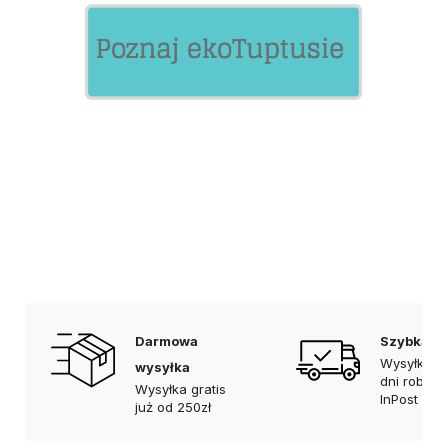
Darmowa
Szybka d
Wysyłka w
wysyłka
dni robocz
Wysyłka gratis
InPost Prio
już od 250zł