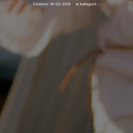
Dodano:
19-02-2019
·
w kategorii:
-