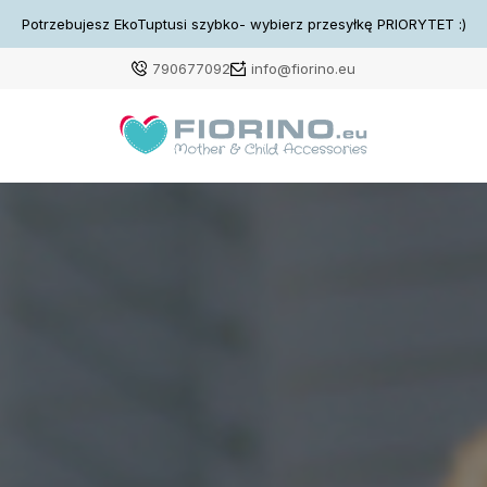
Potrzebujesz EkoTuptusi szybko- wybierz przesyłkę PRIORYTET :)
790677092
info@fiorino.eu