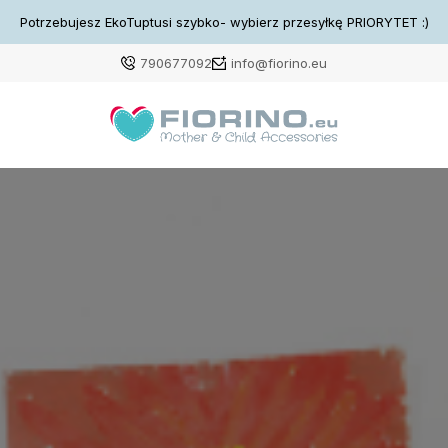
Potrzebujesz EkoTuptusi szybko- wybierz przesyłkę PRIORYTET :)
790677092
info@fiorino.eu