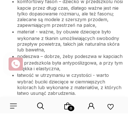
komfortowy fason – dziecko w przedszkolu nosi
kapcie przez długi czas, dlatego ważne jest nie
tylko dopasowanie rozmiaru, ale też fasonu;
zalecane są modele z szerszym przodem,
zapewniającym przestrzeń na palce,
materiał - ważne, by obuwie dziecięce było
wykonane z tkanin umożliwiających swobodny
przepływ powietrza, takich jak naturalna skóra
lub bawełna,
podeszwa – dobrze, żeby podeszwa w kapciach
do przedszkola była antypoślizgowa, a przy tym
miękka i elastyczna,
łatwość w utrzymaniu w czystości - warto
wybrać buciki dziecięce w ciemniejszych
kolorach lub wykonane z materiałów, z których
łatwo usunąć zabrudzenia.
Nie da się również nie wspomnieć o designie! Niektóre
pociechy ciężko zachęcić do założenia kapci. Dlatego
warto wybrać modele w ich ulubionym kolorze albo z
ciekawymi motywami kotków, lisków, słoników, myszek,