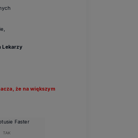
nych
ie,
h Lekarzy
znacza, że na większym
tusie Faster
TAK