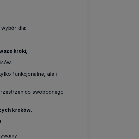
 wybór dla:
rwsze kroki
,
isów.
tylko funkcjonalne, ale i
– przestrzeń do swobodnego
szych kroków.
?
żywamy: