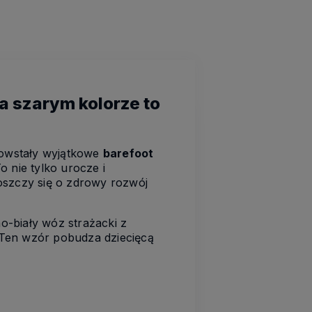
a szarym kolorze to
 powstały wyjątkowe
barefoot
To nie tylko urocze i
oszczy się o zdrowy rozwój
no-biały wóz strażacki z
. Ten wzór pobudza dziecięcą