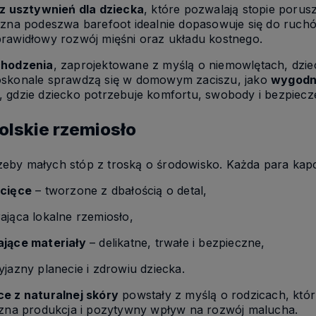
z usztywnień dla dziecka
, które pozwalają stopie porus
czna podeszwa barefoot idealnie dopasowuje się do ruchó
rawidłowy rozwój mięśni oraz układu kostnego.
chodzenia
, zaprojektowane z myślą o niemowlętach, dzie
oskonale sprawdzą się w domowym zaciszu, jako
wygodne
 gdzie dziecko potrzebuje komfortu, swobody i bezpiecz
polskie rzemiosło
eby małych stóp z troską o środowisko. Każda para kapci
ecięce
– tworzone z dbałością o detal,
ająca lokalne rzemiosło,
ające materiały
– delikatne, trwałe i bezpieczne,
jazny planecie i zdrowiu dziecka.
ce z naturalnej skóry
powstały z myślą o rodzicach, któr
yczna produkcja i pozytywny wpływ na rozwój malucha.