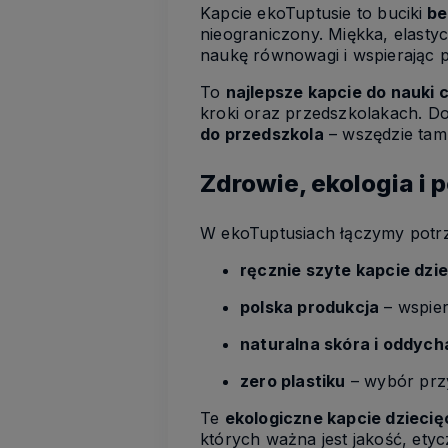
Kapcie ekoTuptusie to buciki
be
nieograniczony. Miękka, elasty
naukę równowagi i wspierając p
To
najlepsze kapcie do nauki 
kroki oraz przedszkolakach. D
do przedszkola
– wszędzie tam,
Zdrowie, ekologia i 
W ekoTuptusiach łączymy potrz
ręcznie szyte kapcie dzi
polska produkcja
– wspier
naturalna skóra i oddych
zero plastiku
– wybór przy
Te
ekologiczne kapcie dziecię
których ważna jest jakość, et