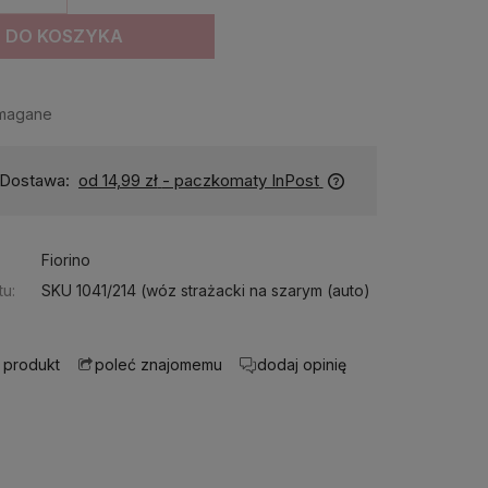
DO KOSZYKA
magane
Dostępność:
duża ilość
Fiorino
u:
SKU 1041/214 (wóz strażacki na szarym (auto)
 produkt
dodaj opinię
poleć znajomemu