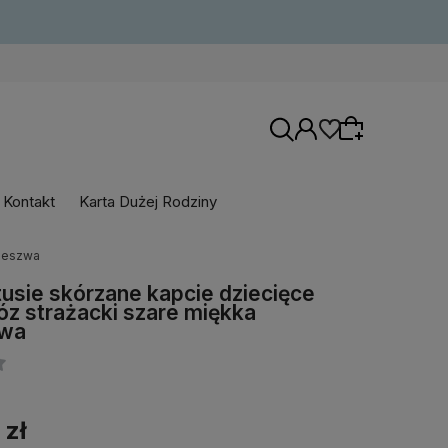
Kontakt
Karta Dużej Rodziny
odeszwa
Wybierz coś dla siebie z naszej aktualnej
usie skórzane kapcie dziecięce
oferty lub zaloguj się, aby przywrócić dodane
z strażacki szare miękka
produkty do listy z poprzedniej sesji.
wa
 zł