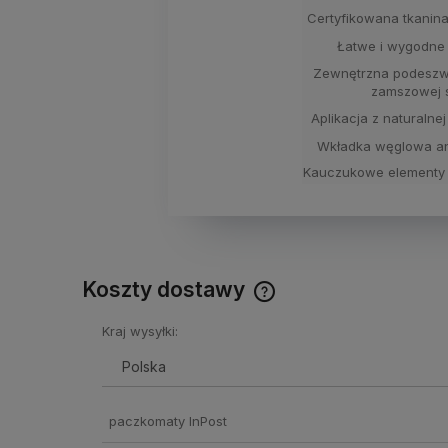
Certyfikowana tkanina
Łatwe i wygodne 
Zewnętrzna podeszwa
zamszowej 
Aplikacja z naturalnej
Wkładka węglowa an
Kauczukowe elementy 
Koszty dostawy
Kraj wysyłki:
Cena nie zawiera ewentual
kosztów płatności
paczkomaty InPost