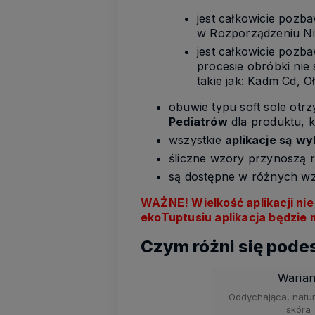
jest całkowicie poz
w Rozporządzeniu Nie
jest całkowicie poz
procesie obróbki nie
takie jak: Kadm Cd, O
obuwie typu soft sole otr
Pediatrów
dla produktu, k
wszystkie
aplikacje są
wyk
śliczne wzory przynoszą 
są dostępne w różnych w
WAŻNE! Wielkość aplikacji nie
ekoTuptusiu aplikacja będzie 
Czym różni się pode
Warian
Oddychająca, natur
skóra