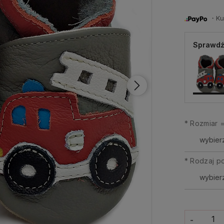
・Kup 
Sprawdź
*
Rozmiar =
*
Rodzaj p
-