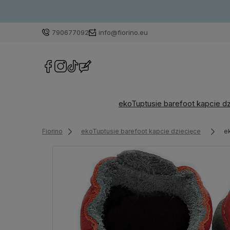
790677092
info@fiorino.eu
ekoTuptusie barefoot kapcie d
Fiorino
ekoTuptusie barefoot kapcie dziecięce
e