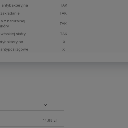
 antybakteryjna
TAK
zakładanie
TAK
 z naturalnej
TAK
skóry
 włoskiej skóry
TAK
tybakteryjna
X
antypoślizgowe
X
nych
14,99 zł