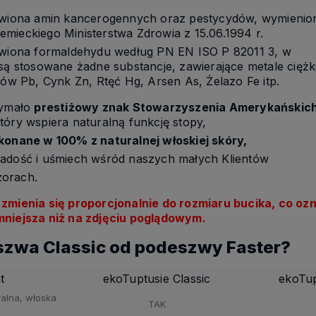
bawiona amin kancerogennych oraz pestycydów, wymienio
mieckiego Ministerstwa Zdrowia z 15.06.1994 r.
bawiona formaldehydu według PN EN ISO P 82011 3, w
 są stosowane żadne substancje, zawierające metale ciężk
łów Pb, Cynk Zn, Rtęć Hg, Arsen As, Żelazo Fe itp.
zymało
prestiżowy znak Stowarzyszenia Amerykańskic
tóry wspiera naturalną funkcję stopy,
onane w 100% z naturalnej włoskiej skóry,
radość i uśmiech wśród naszych małych Klientów
zorach.
 zmienia się proporcjonalnie do rozmiaru bucika, co o
mniejsza niż na zdjęciu poglądowym.
szwa Classic od podeszwy Faster?
t
ekoTuptusie Classic
ekoTup
alna, włoska
TAK