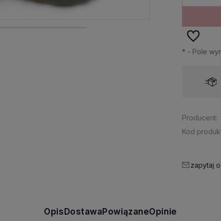
*
- Pole wy
Dostawa:
od 14,99 zł
- paczkomaty InPost
Producent:
Kod produkt
zapytaj o
Opis
Dostawa
Powiązane
Opinie