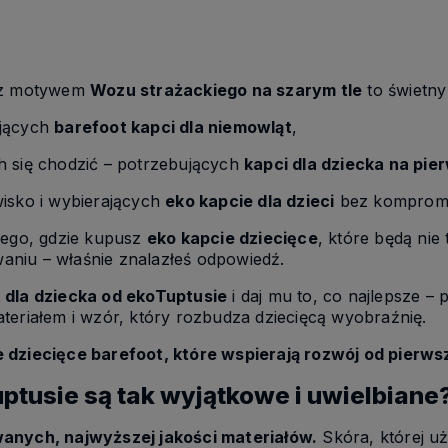
w z motywem
Wozu strażackiego na szarym tle
to świetny
ających
barefoot kapci dla niemowląt
,
h się chodzić – potrzebujących
kapci dla dziecka na pie
isko i wybierających
eko kapcie dla dzieci
bez komprom
wego, gdzie kupusz
eko kapcie dziecięce
, które będą nie 
niu – właśnie znalazłeś odpowiedź.
 dla dziecka od ekoTuptusie
i daj mu to, co najlepsze 
teriałem i wzór, który rozbudza dziecięcą wyobraźnię.
 dziecięce barefoot, które wspierają rozwój od pierw
ptusie są tak wyjątkowe i uwielbiane
wanych, najwyższej jakości materiałów.
Skóra, której u