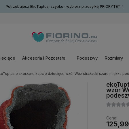
Potrzebujesz EkoTuptusi szybko- wybierz przesyłkę PRIORYTET :)
ziecięce
Akcesoria i Pozostałe
Podeszwy
Rozmiary
koTuptusie skórzane kapcie dziecięce wzór Wóz strażacki szare miękka p
ekoTupt
wzór Wó
podesz
Cena:
125,99