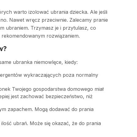
ych warto izolować ubrania dziecka. Ale jeśli
bno. Nawet wręcz przeciwnie. Zalecamy pranie
 ubraniem. Trzymasz je i przytulasz, co
est rekomendowanym rozwiązaniem.
w?
z same ubranka niemowlęce, kiedy:
detergentów wykraczających poza normalny
złonek Twojego gospodarstwa domowego miał
epiej jest zachować bezpieczeństwo, niż
lonym zapachem. Mogą dodawać do prania
ilość ubrań. Może się okazać, że do prania