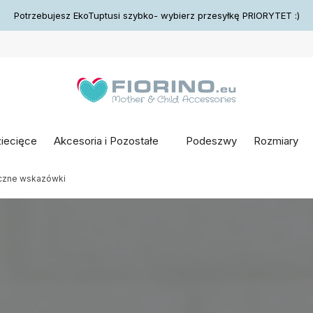
Potrzebujesz EkoTuptusi szybko- wybierz przesyłkę PRIORYTET :)
ziecięce
Akcesoria i Pozostałe
Podeszwy
Rozmiary
yczne wskazówki