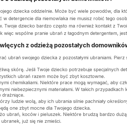
ojego dziecka oddzielnie. Może być wiele powodów, dla któr
 w detergencie dla niemowlaka nie musisz robić tego oso
Twoje dziecko bardzo często ma również kontakt z Twoim
Tak więc wspólne pranie ubrań z łagodnym detergentem, j
mowlęcych z odzieżą pozostałych domownikó
prać ubrań swojego dziecka z pozostałymi ubraniami. Pier
liwą skórę. Jeśli Twoje dziecko potrzebuje specjalnych 
szystkich ubrań razem może być zbyt kosztowne.
znymi chemikaliami. Niektóre prace mogą wymagać, aby c
nymi niebezpiecznymi materiałami. W takich przypadkach l
 drażniące.
órzy ludzie wolą, aby ich ubrania silnie pachniały okreś
dą one zbyt mocne dla Twojego dziecka.
o ubrań, koców i pieluszek. Niektóre brudzą bardzo dużą 
branek, już się nie zmieści.