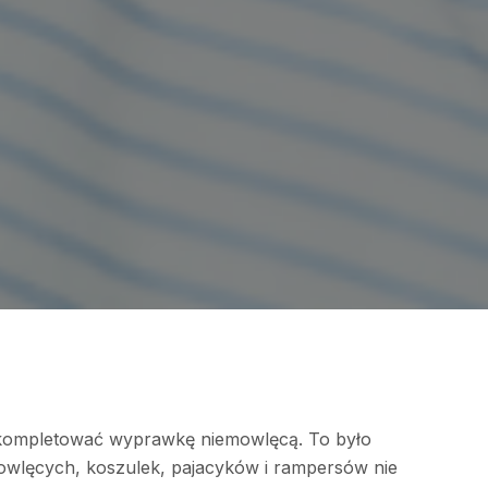
esz kompletować wyprawkę niemowlęcą. To było
mowlęcych, koszulek, pajacyków i rampersów nie