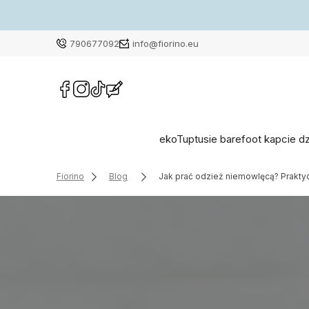
790677092
info@fiorino.eu
ekoTuptusie barefoot kapcie d
Fiorino
Blog
Jak prać odzież niemowlęcą? Prakt