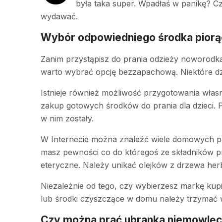
była taka super. Wpadłaś w panikę? Czy
wydawać.
Wybór odpowiedniego środka pior
Zanim przystąpisz do prania odzieży noworodk
warto wybrać opcję bezzapachową. Niektóre dz
Istnieje również możliwość przygotowania własn
zakup gotowych środków do prania dla dzieci. 
w nim zostały.
W Internecie można znaleźć wiele domowych prz
masz pewności co do któregoś ze składników prze
eteryczne. Należy unikać olejków z drzewa herb
Niezależnie od tego, czy wybierzesz markę kup
lub środki czyszczące w domu należy trzymać w
Czy można prać ubranka niemowlęc