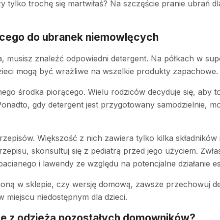
 tylko trochę się martwiłaś? Na szczęście pranie ubrań dl
ącego do ubranek niemowlęcych
a, musisz znaleźć odpowiedni detergent. Na półkach w su
ieci mogą być wrażliwe na wszelkie produkty zapachowe.
ego środka piorącego. Wielu rodziców decyduje się, aby t
Ponadto, gdy detergent jest przygotowany samodzielnie, mo
episów. Większość z nich zawiera tylko kilka składników 
pisu, skonsultuj się z pediatrą przed jego użyciem. Zwłasz
acianego i lawendy ze względu na potencjalne działanie e
ioną w sklepie, czy wersję domową, zawsze przechowuj det
 miejscu niedostępnym dla dzieci.
e z odzieżą pozostałych domowników?